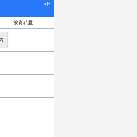
返回
波肖转盘
猪