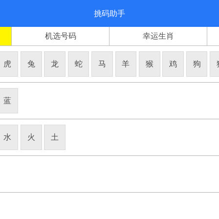
挑码助手
机选号码
幸运生肖
虎
兔
龙
蛇
马
羊
猴
鸡
狗
蓝
水
火
土