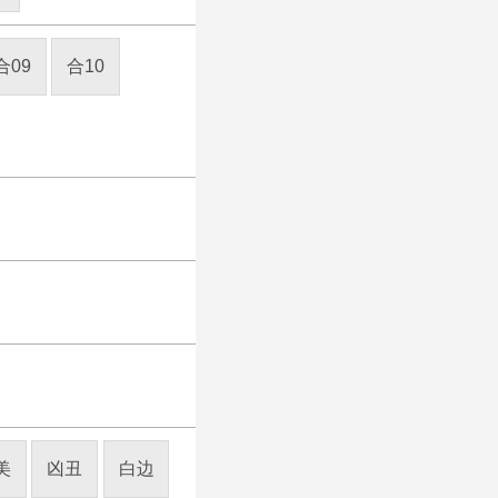
合09
合10
美
凶丑
白边