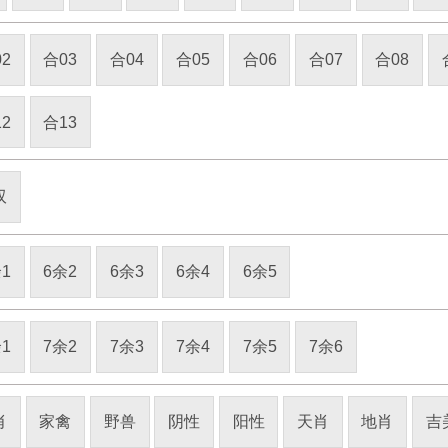
2
合03
合04
合05
合06
合07
合08
2
合13
双
1
6余2
6余3
6余4
6余5
1
7余2
7余3
7余4
7余5
7余6
肖
家禽
野兽
阴性
阳性
天肖
地肖
吉