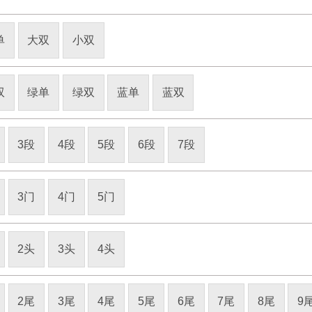
单
大双
小双
双
绿单
绿双
蓝单
蓝双
3段
4段
5段
6段
7段
3门
4门
5门
2头
3头
4头
2尾
3尾
4尾
5尾
6尾
7尾
8尾
9