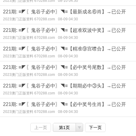
2023澳门正版资料 670288.com
08-10 04:30
221期: ≡◤〖鬼谷子必中〗◥≡【最新成名⑥肖】→已公开
2023澳门正版资料 670288.com
08-09 04:30
221期: ≡◤〖鬼谷子必中〗◥≡【超准双波中奖】→已公开
2023澳门正版资料 670288.com
08-09 04:30
221期: ≡◤〖鬼谷子必中〗◥≡【精准⑨宫噤合】→已公开
2023澳门正版资料 670288.com
08-09 04:30
221期: ≡◤〖鬼谷子必中〗◥≡【必中奖号尾数】→已公开
2023澳门正版资料 670288.com
08-09 04:30
221期: ≡◤〖鬼谷子必中〗◥≡【期期必中③头】→已公开
2023澳门正版资料 670288.com
08-09 04:30
221期: ≡◤〖鬼谷子必中〗◥≡【必中奖号生肖】→已公开
2023澳门正版资料 670288.com
08-09 04:30
上一页
第1页
下一页