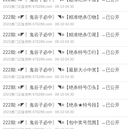
2023澳门正版资料 670288.com
08-10 04:30
222期: ≡◤〖鬼谷子必中〗◥≡【精准绝杀①物】→已公开
2023澳门正版资料 670288.com
08-10 04:30
222期: ≡◤〖鬼谷子必中〗◥≡【精准绝杀①尾】→已公开
2023澳门正版资料 670288.com
08-10 04:30
222期: ≡◤〖鬼谷子必中〗◥≡【绝杀特号①行】→已公开
2023澳门正版资料 670288.com
08-10 04:30
222期: ≡◤〖鬼谷子必中〗◥≡【最新大小中奖】→已公开
2023澳门正版资料 670288.com
08-10 04:30
222期: ≡◤〖鬼谷子必中〗◥≡【绝杀特号①头】→已公开
2023澳门正版资料 670288.com
08-10 04:30
222期: ≡◤〖鬼谷子必中〗◥≡【绝杀★特号段】→已公开
2023澳门正版资料 670288.com
08-10 04:30
222期: ≡◤〖鬼谷子必中〗◥≡【包中奖号范围】→已公开