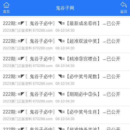
鬼谷子网
首页
返回
222期: ≡◤〖鬼谷子必中〗◥≡【最新成名⑥肖】→已公开
2023澳门正版资料 670288.com
08-10 04:30
222期: ≡◤〖鬼谷子必中〗◥≡【超准双波中奖】→已公开
2023澳门正版资料 670288.com
08-10 04:30
222期: ≡◤〖鬼谷子必中〗◥≡【精准⑨宫噤合】→已公开
2023澳门正版资料 670288.com
08-10 04:30
222期: ≡◤〖鬼谷子必中〗◥≡【必中奖号尾数】→已公开
2023澳门正版资料 670288.com
08-10 04:30
222期: ≡◤〖鬼谷子必中〗◥≡【期期必中③头】→已公开
2023澳门正版资料 670288.com
08-10 04:30
222期: ≡◤〖鬼谷子必中〗◥≡【必中奖号生肖】→已公开
2023澳门正版资料 670288.com
08-10 04:30
222期: ≡◤〖鬼谷子必中〗◥≡【超准绝杀半波】→已公开