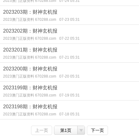
2023澳门正版资料 670288.com
07-24 05:31
2023203期：财神玄机报
2023澳门正版资料 670288.com
07-23 05:31
2023202期：财神玄机报
2023澳门正版资料 670288.com
07-22 05:31
2023201期：财神玄机报
2023澳门正版资料 670288.com
07-21 05:31
2023200期：财神玄机报
2023澳门正版资料 670288.com
07-20 05:31
2023199期：财神玄机报
2023澳门正版资料 670288.com
07-19 05:31
2023198期：财神玄机报
2023澳门正版资料 670288.com
07-18 05:31
上一页
第1页
下一页