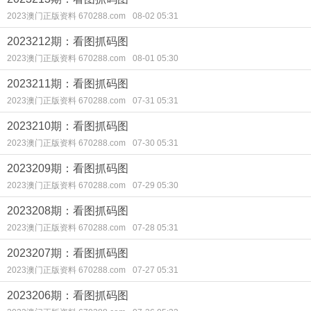
2023澳门正版资料 670288.com
08-02 05:31
2023212期：看图抓码图
2023澳门正版资料 670288.com
08-01 05:30
2023211期：看图抓码图
2023澳门正版资料 670288.com
07-31 05:31
2023210期：看图抓码图
2023澳门正版资料 670288.com
07-30 05:31
2023209期：看图抓码图
2023澳门正版资料 670288.com
07-29 05:30
2023208期：看图抓码图
2023澳门正版资料 670288.com
07-28 05:31
2023207期：看图抓码图
2023澳门正版资料 670288.com
07-27 05:31
2023206期：看图抓码图