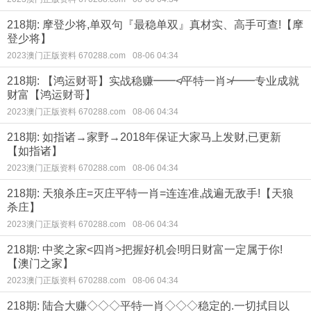
218期: 摩登少将,单双句『最稳单双』真材实、高手可查!【摩
登少将】
2023澳门正版资料 670288.com
08-06 04:34
218期: 【鸿运财哥】实战稳赚━━≮平特一肖≯━━专业成就
财富【鸿运财哥】
2023澳门正版资料 670288.com
08-06 04:34
218期: 如指诸→家野→2018年保证大家马上发财,已更新
【如指诸】
2023澳门正版资料 670288.com
08-06 04:34
218期: 天狼杀庄=灭庄平特一肖=连连准,战遍无敌手!【天狼
杀庄】
2023澳门正版资料 670288.com
08-06 04:34
218期: 中奖之家<四肖>把握好机会!明日财富一定属于你!
【澳门之家】
2023澳门正版资料 670288.com
08-06 04:34
218期: 陆合大赚◇◇◇平特一肖◇◇◇稳定的.一切拭目以