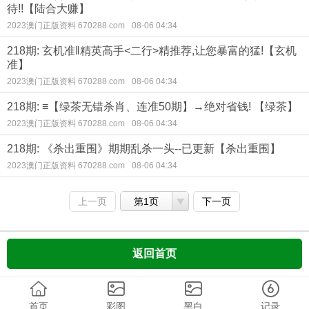
待!!【陆合大赚】
2023澳门正版资料 670288.com
08-06 04:34
218期: 玄机准‖精英高手<二行>精推荐,让您暴富的猛!【玄机
准】
2023澳门正版资料 670288.com
08-06 04:34
218期: ≡【绿茶无错杀肖、连准50期】→绝对省钱! 【绿茶】
2023澳门正版资料 670288.com
08-06 04:34
218期: 《杀出重围》期期乱杀一头--已更新【杀出重围】
2023澳门正版资料 670288.com
08-06 04:34
上一页
第1页
下一页
返回首页
首页
彩图
黑白
记录