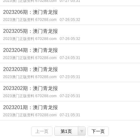
2023澳门正版资料 670288.com
07-27 05:31
2023206期：澳门青龙报
2023澳门正版资料 670288.com
07-26 05:32
2023205期：澳门青龙报
2023澳门正版资料 670288.com
07-26 05:32
2023204期：澳门青龙报
2023澳门正版资料 670288.com
07-24 05:31
2023203期：澳门青龙报
2023澳门正版资料 670288.com
07-23 05:31
2023202期：澳门青龙报
2023澳门正版资料 670288.com
07-22 05:31
2023201期：澳门青龙报
2023澳门正版资料 670288.com
07-21 05:31
上一页
第1页
下一页