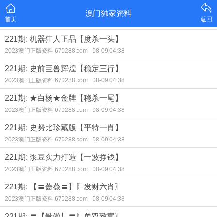
澳门独家资料
首页
返回
221期: 机器狂人正品【度杀一头】
2023澳门正版资料 670288.com
08-09 04:38
221期: 史前巨兽辉煌【稳定三行】
2023澳门正版资料 670288.com
08-09 04:38
221期: ★白杨★金牌【稳杀一尾】
2023澳门正版资料 670288.com
08-09 04:38
221期: 史努比珍藏版【平特一肖】
2023澳门正版资料 670288.com
08-09 04:38
221期: 浆豆实力打造【一波挣钱】
2023澳门正版资料 670288.com
08-09 04:38
221期: 【〓蔷薇〓】〖发财六肖〗
2023澳门正版资料 670288.com
08-09 04:38
221期: 〓【骨傲】〓〖单双致富〗