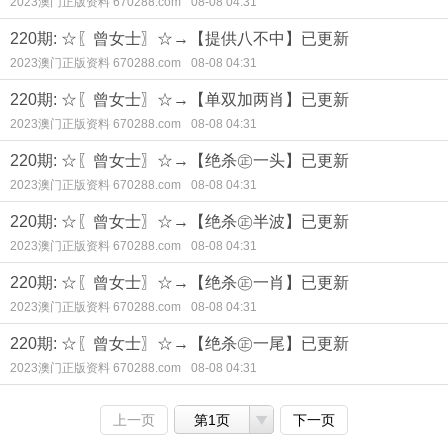
2023澳门正版资料 670288.com
08-08 04:31
220期: ☆〖曾女士〗☆→【提供八不中】已更新
2023澳门正版资料 670288.com
08-08 04:31
220期: ☆〖曾女士〗☆→【单双加两肖】已更新
2023澳门正版资料 670288.com
08-08 04:31
220期: ☆〖曾女士〗☆→【绝杀㊣一头】已更新
2023澳门正版资料 670288.com
08-08 04:31
220期: ☆〖曾女士〗☆→【绝杀㊣半波】已更新
2023澳门正版资料 670288.com
08-08 04:31
220期: ☆〖曾女士〗☆→【绝杀㊣一肖】已更新
2023澳门正版资料 670288.com
08-08 04:31
220期: ☆〖曾女士〗☆→【绝杀㊣一尾】已更新
2023澳门正版资料 670288.com
08-08 04:31
上一页
第1页
下一页