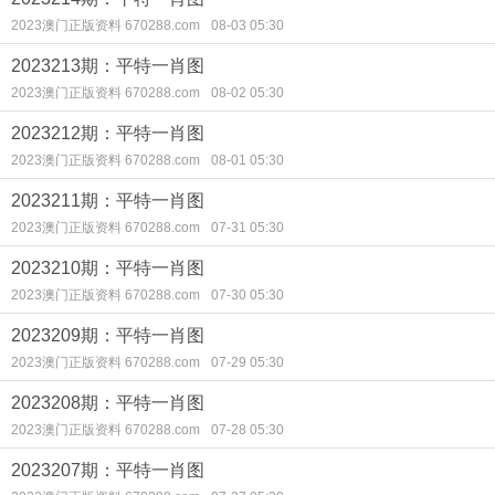
2023澳门正版资料 670288.com
08-03 05:30
2023213期：平特一肖图
2023澳门正版资料 670288.com
08-02 05:30
2023212期：平特一肖图
2023澳门正版资料 670288.com
08-01 05:30
2023211期：平特一肖图
2023澳门正版资料 670288.com
07-31 05:30
2023210期：平特一肖图
2023澳门正版资料 670288.com
07-30 05:30
2023209期：平特一肖图
2023澳门正版资料 670288.com
07-29 05:30
2023208期：平特一肖图
2023澳门正版资料 670288.com
07-28 05:30
2023207期：平特一肖图