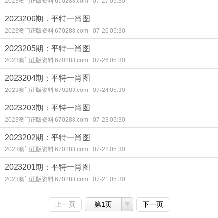
2023澳门正版资料 670288.com
07-27 05:30
2023206期：平特一肖图
2023澳门正版资料 670288.com
07-26 05:30
2023205期：平特一肖图
2023澳门正版资料 670288.com
07-26 05:30
2023204期：平特一肖图
2023澳门正版资料 670288.com
07-24 05:30
2023203期：平特一肖图
2023澳门正版资料 670288.com
07-23 05:30
2023202期：平特一肖图
2023澳门正版资料 670288.com
07-22 05:30
2023201期：平特一肖图
2023澳门正版资料 670288.com
07-21 05:30
上一页
第1页
下一页