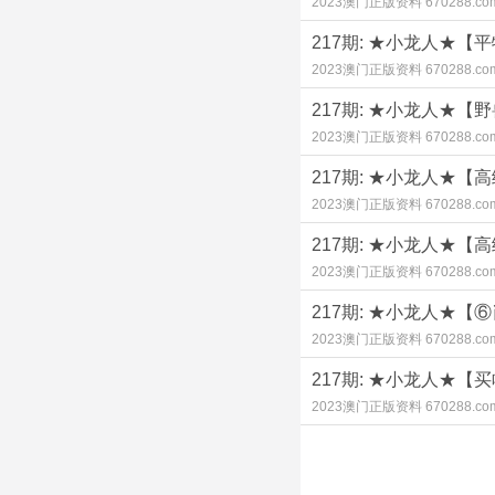
2023澳门正版资料 670288.co
217期: ★小龙人★
2023澳门正版资料 670288.co
217期: ★小龙人★
2023澳门正版资料 670288.co
217期: ★小龙人★
2023澳门正版资料 670288.co
217期: ★小龙人★
2023澳门正版资料 670288.co
217期: ★小龙人★
2023澳门正版资料 670288.co
217期: ★小龙人★
2023澳门正版资料 670288.co