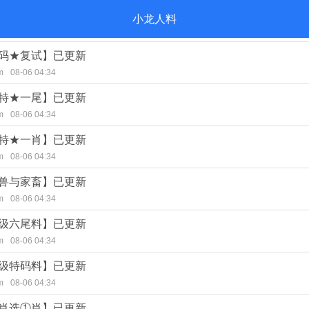
小龙人料
【平码★复试】已更新
m
08-06 04:34
【平特★一尾】已更新
m
08-06 04:34
【平特★一肖】已更新
m
08-06 04:34
【野兽与家畜】已更新
m
08-06 04:34
【高级六尾料】已更新
m
08-06 04:34
【高级特码料】已更新
m
08-06 04:34
【⑥肖选①肖】已更新