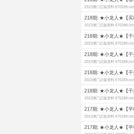
2023澳门正版资料 670288.co
218期: ★小龙人★
2023澳门正版资料 670288.co
218期: ★小龙人★
2023澳门正版资料 670288.co
218期: ★小龙人★
2023澳门正版资料 670288.co
218期: ★小龙人★
2023澳门正版资料 670288.co
218期: ★小龙人★
2023澳门正版资料 670288.co
217期: ★小龙人★
2023澳门正版资料 670288.co
217期: ★小龙人★