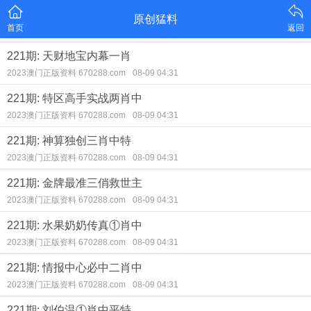
原创猛料
首页
返回
221期: 天财地宝内幕一肖
2023澳门正版资料 670288.com
08-09 04:31
221期: 特区高手实战两肖中
2023澳门正版资料 670288.com
08-09 04:31
221期: 神算独创三肖中特
2023澳门正版资料 670288.com
08-09 04:31
221期: 金牌最准三俏救世主
2023澳门正版资料 670288.com
08-09 04:31
221期: 水果奶奶传真①肖中
2023澳门正版资料 670288.com
08-09 04:31
221期: 情报中心必中二肖中
2023澳门正版资料 670288.com
08-09 04:31
221期: 刘伯温①肖中平特