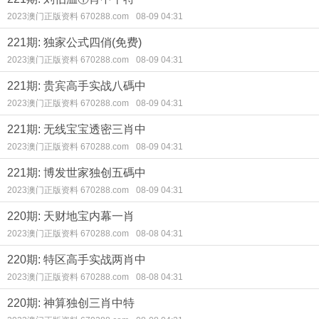
2023澳门正版资料 670288.com
08-09 04:31
221期: 独家公式四俏(免费)
2023澳门正版资料 670288.com
08-09 04:31
221期: 贵宾高手实战八碼中
2023澳门正版资料 670288.com
08-09 04:31
221期: 无线宝宝透密三肖中
2023澳门正版资料 670288.com
08-09 04:31
221期: 博发世家独创五碼中
2023澳门正版资料 670288.com
08-09 04:31
220期: 天财地宝内幕一肖
2023澳门正版资料 670288.com
08-08 04:31
220期: 特区高手实战两肖中
2023澳门正版资料 670288.com
08-08 04:31
220期: 神算独创三肖中特