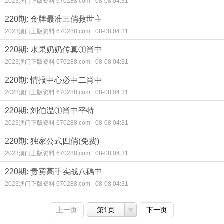
2023澳门正版资料 670288.com
08-08 04:31
220期: 金牌最准三俏救世主
2023澳门正版资料 670288.com
08-08 04:31
220期: 水果奶奶传真①肖中
2023澳门正版资料 670288.com
08-08 04:31
220期: 情报中心必中二肖中
2023澳门正版资料 670288.com
08-08 04:31
220期: 刘伯温①肖中平特
2023澳门正版资料 670288.com
08-08 04:31
220期: 独家公式四俏(免费)
2023澳门正版资料 670288.com
08-08 04:31
220期: 贵宾高手实战八碼中
2023澳门正版资料 670288.com
08-08 04:31
上一页
第1页
下一页