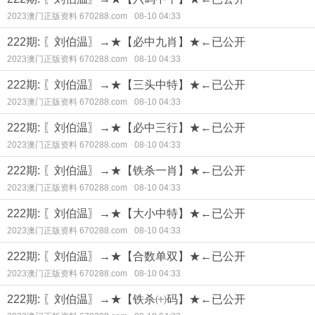
2023澳门正版资料 670288.com
08-10 04:33
222期: 〖刘伯温〗→★【必中九肖】★←已公开
2023澳门正版资料 670288.com
08-10 04:33
222期: 〖刘伯温〗→★【三头中特】★←已公开
2023澳门正版资料 670288.com
08-10 04:33
222期: 〖刘伯温〗→★【必中三行】★←已公开
2023澳门正版资料 670288.com
08-10 04:33
222期: 〖刘伯温〗→★【铁杀一肖】★←已公开
2023澳门正版资料 670288.com
08-10 04:33
222期: 〖刘伯温〗→★【大小中特】★←已公开
2023澳门正版资料 670288.com
08-10 04:33
222期: 〖刘伯温〗→★【合数单双】★←已公开
2023澳门正版资料 670288.com
08-10 04:33
222期: 〖刘伯温〗→★【铁杀㈩码】★←已公开