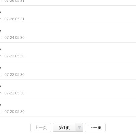
m
07-26 05:31
A
m
07-26 05:31
A
m
07-24 05:30
A
m
07-23 05:30
A
m
07-22 05:30
A
m
07-21 05:30
A
m
07-20 05:30
上一页
第1页
下一页