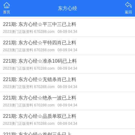
东方心经
首页
返回
221期: 东方心经☆平三中三已上料
2023澳门正版资料 670288.com
08-09 04:34
221期: 东方心经☆平特四肖已上料
2023澳门正版资料 670288.com
08-09 04:34
221期: 东方心经☆准杀10码已上料
2023澳门正版资料 670288.com
08-09 04:34
221期: 东方心经☆无错杀肖已上料
2023澳门正版资料 670288.com
08-09 04:34
221期: 东方心经☆绝杀一波已上料
2023澳门正版资料 670288.com
08-09 04:34
221期: 东方心经☆品质单双已上料
2023澳门正版资料 670288.com
08-09 04:34
221期: 东方心经☆首创三头已上