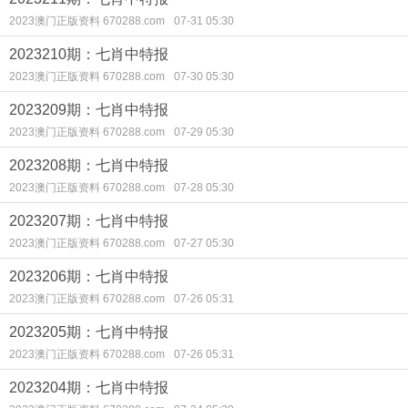
2023澳门正版资料 670288.com
07-31 05:30
2023210期：七肖中特报
2023澳门正版资料 670288.com
07-30 05:30
2023209期：七肖中特报
2023澳门正版资料 670288.com
07-29 05:30
2023208期：七肖中特报
2023澳门正版资料 670288.com
07-28 05:30
2023207期：七肖中特报
2023澳门正版资料 670288.com
07-27 05:30
2023206期：七肖中特报
2023澳门正版资料 670288.com
07-26 05:31
2023205期：七肖中特报
2023澳门正版资料 670288.com
07-26 05:31
2023204期：七肖中特报