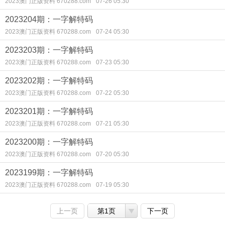
2023澳门正版资料 670288.com
07-26 05:30
2023204期：一字解特码
2023澳门正版资料 670288.com
07-24 05:30
2023203期：一字解特码
2023澳门正版资料 670288.com
07-23 05:30
2023202期：一字解特码
2023澳门正版资料 670288.com
07-22 05:30
2023201期：一字解特码
2023澳门正版资料 670288.com
07-21 05:30
2023200期：一字解特码
2023澳门正版资料 670288.com
07-20 05:30
2023199期：一字解特码
2023澳门正版资料 670288.com
07-19 05:30
上一页
第1页
下一页