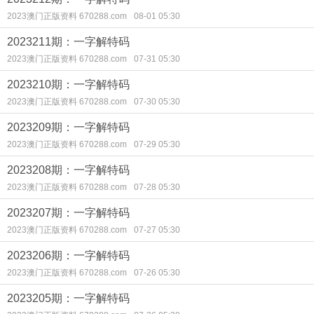
2023澳门正版资料 670288.com
08-01 05:30
2023211期：一字解特码
2023澳门正版资料 670288.com
07-31 05:30
2023210期：一字解特码
2023澳门正版资料 670288.com
07-30 05:30
2023209期：一字解特码
2023澳门正版资料 670288.com
07-29 05:30
2023208期：一字解特码
2023澳门正版资料 670288.com
07-28 05:30
2023207期：一字解特码
2023澳门正版资料 670288.com
07-27 05:30
2023206期：一字解特码
2023澳门正版资料 670288.com
07-26 05:30
2023205期：一字解特码