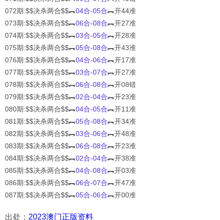
072期:$$决杀两合$$︻
04合-05合
︻开44准
073期:$$决杀两合$$︻
06合-08合
︻开27准
074期:$$决杀两合$$︻
03合-05合
︻开28准
075期:$$决杀两合$$︻
05合-08合
︻开43准
076期:$$决杀两合$$︻
04合-06合
︻开17准
077期:$$决杀两合$$︻
03合-07合
︻开27准
078期:$$决杀两合$$︻
06合-08合
︻开08错
079期:$$决杀两合$$︻
02合-04合
︻开23准
080期:$$决杀两合$$︻
04合-05合
︻开11准
081期:$$决杀两合$$︻
05合-08合
︻开34准
082期:$$决杀两合$$︻
03合-06合
︻开48准
083期:$$决杀两合$$︻
06合-08合
︻开23准
084期:$$决杀两合$$︻
02合-04合
︻开38准
085期:$$决杀两合$$︻
04合-08合
︻开03准
086期:$$决杀两合$$︻
06合-07合
︻开47准
087期:$$决杀两合$$︻
05合-06合
︻开00准
出处：
2023澳门正版资料