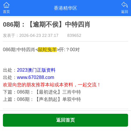
香港精华区
首页
返回
086期：【逾期不侯】中特四肖
发表于：2026-04-23 22:37:17
839652
086期:中特四肖≮
鼠蛇兔羊
≯开:？00对
出处：
2023澳门正版资料
出处：
www.670288.com
欢迎向您的朋友推荐本站或本资料，一起交流！
下篇：086期：【最初进化】三肖中特
上篇：086期：【声名鹊起】单双中特
返回首页