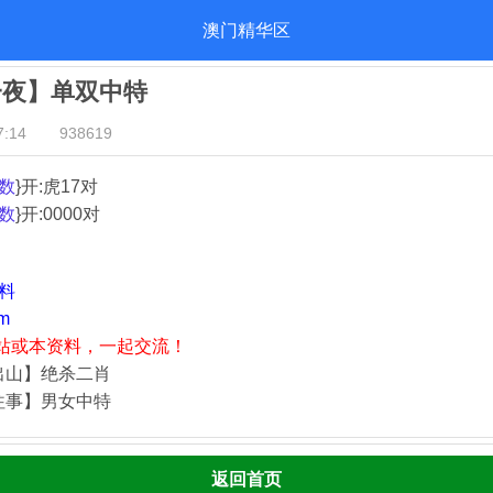
澳门精华区
一夜】单双中特
:14
938619
数
}开:虎17对
数
}开:0000对
资料
m
站或本资料，一起交流！
出山】绝杀二肖
往事】男女中特
返回首页